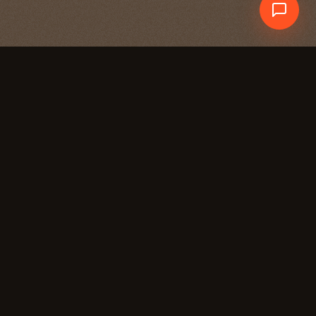
Crewdle AI
En un coup d’œil
Comment ils se
comparent
Critère
Crewdle
Ce que c’est
Plateforme IA tout-en-un (six