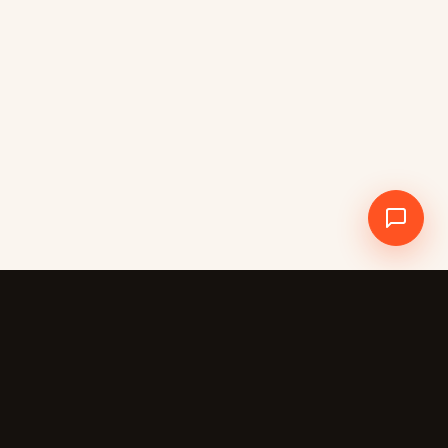
Crewdle AI
CREWDLE
L’IA travaille pour vous.
Pas l’inverse.