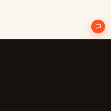
Crewdle AI
CREWDLE
L’IA travaille pour vous.
Pas l’inverse.
La plateforme
Tous les produits
Admin
Chat